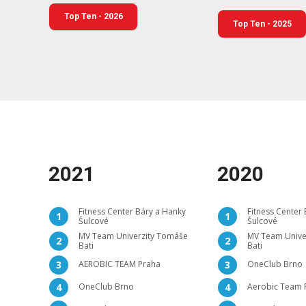
Top Ten - 2026
Top Ten - 2025
2021
2020
Fitness Center Báry a Hanky
Fitness Center
1
1
Šulcové
Šulcové
MV Team Univerzity Tomáše
MV Team Unive
2
2
Bati
Bati
AEROBIC TEAM Praha
OneClub Brno
3
3
OneClub Brno
Aerobic Team 
4
4