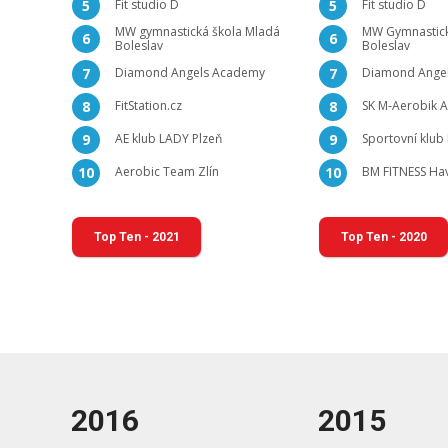
Fit studio D
Fit studio D
5
5
MW gymnastická škola Mladá
MW Gymnastick
6
6
Boleslav
Boleslav
Diamond Angels Academy
Diamond Ange
7
7
FitStation.cz
SK M-Aerobik 
8
8
AE klub LADY Plzeň
Sportovní klub
9
9
Aerobic Team Zlín
BM FITNESS Hav
10
10
Top Ten - 2021
Top Ten - 2020
2016
2015