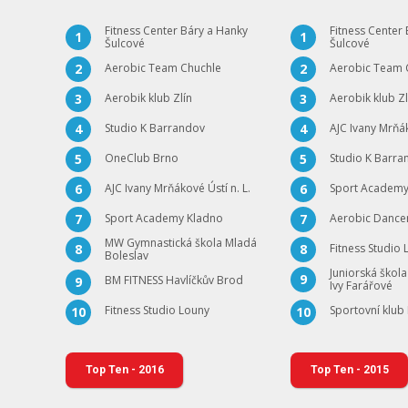
Fitness Center Báry a Hanky
Fitness Center
1
1
Šulcové
Šulcové
Aerobic Team Chuchle
Aerobic Team 
2
2
Aerobik klub Zlín
Aerobik klub Zl
3
3
Studio K Barrandov
AJC Ivany Mrňák
4
4
OneClub Brno
Studio K Barra
5
5
AJC Ivany Mrňákové Ústí n. L.
Sport Academy
6
6
Sport Academy Kladno
Aerobic Dance
7
7
MW Gymnastická škola Mladá
Fitness Studio
8
8
Boleslav
Juniorská ško
9
BM FITNESS Havlíčkův Brod
9
Ivy Farářové
Fitness Studio Louny
Sportovní klub
10
10
Top Ten - 2016
Top Ten - 2015