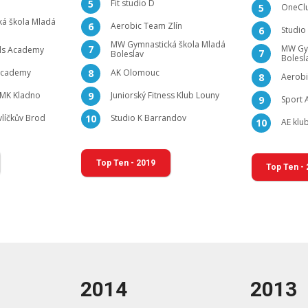
Fit studio D
5
OneCl
5
á škola Mladá
Aerobic Team Zlín
6
Studio
6
MW Gymnastická škola Mladá
7
MW Gym
ls Academy
7
Boleslav
Bolesl
Academy
AK Olomouc
8
Aerobi
8
 MK Kladno
Juniorský Fitness Klub Louny
9
Sport 
9
líčkův Brod
Studio K Barrandov
10
AE klu
10
Top Ten - 2019
Top Ten -
2014
2013