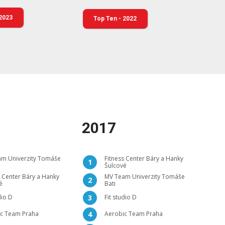
 2023
Top Ten - 2022
2017
m Univerzity Tomáše
Fitness Center Báry a Hanky
1
Šulcové
s Center Báry a Hanky
MV Team Univerzity Tomáše
2
é
Bati
dio D
Fit studio D
3
c Team Praha
Aerobic Team Praha
4