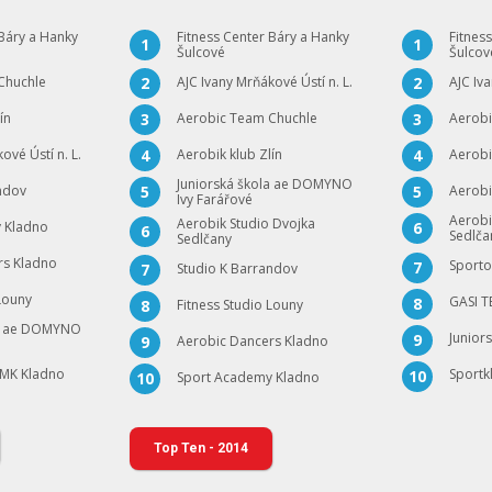
 Báry a Hanky
Fitness Center Báry a Hanky
Fitnes
1
1
Šulcové
Šulcov
Chuchle
AJC Ivany Mrňákové Ústí n. L.
AJC Iva
2
2
ín
Aerobic Team Chuchle
Aerobi
3
3
ové Ústí n. L.
Aerobik klub Zlín
Aerobi
4
4
Juniorská škola ae DOMYNO
ndov
Aerobi
5
5
Ivy Farářové
Aerobi
Aerobik Studio Dvojka
 Kladno
6
6
Sedlča
Sedlčany
rs Kladno
Sporto
7
Studio K Barrandov
7
 Louny
GASI 
8
Fitness Studio Louny
8
la ae DOMYNO
Junior
9
Aerobic Dancers Kladno
9
 MK Kladno
Sportk
10
Sport Academy Kladno
10
Top Ten - 2014