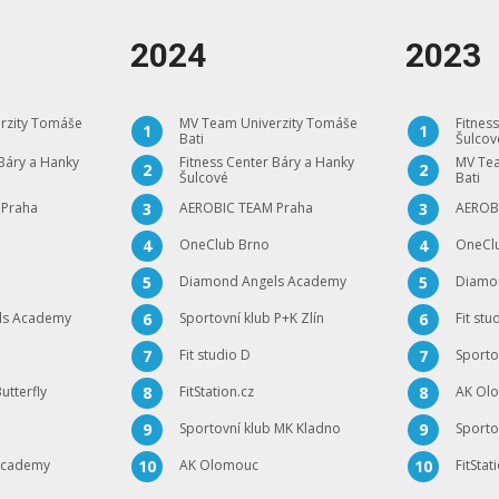
2024
2023
rzity Tomáše
MV Team Univerzity Tomáše
Fitnes
1
1
Bati
Šulcov
 Báry a Hanky
Fitness Center Báry a Hanky
MV Tea
2
2
Šulcové
Bati
 Praha
AEROBIC TEAM Praha
AEROB
3
3
OneClub Brno
OneCl
4
4
Diamond Angels Academy
Diamo
5
5
ls Academy
Sportovní klub P+K Zlín
Fit stu
6
6
Fit studio D
Sporto
7
7
utterfly
FitStation.cz
AK Ol
8
8
Sportovní klub MK Kladno
Sporto
9
9
Academy
AK Olomouc
FitStat
10
10