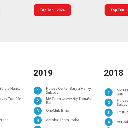
Top Ten - 2024
Top Ten -
2019
2018
 Báry a Hanky
Fitness Center Báry a Hanky
1
MV Tea
1
Šulcové
Bati
rzity Tomáše
MV Team Univerzity Tomáše
2
Fitnes
2
Bati
Šulcov
OneClub Brno
3
Fit stu
3
Praha
Aerobic Team Praha
4
Aerobi
4