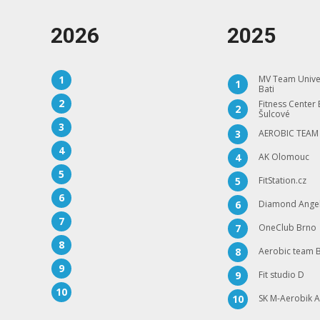
2026
2025
1
MV Team Unive
1
Bati
2
Fitness Center
2
Šulcové
3
AEROBIC TEAM
3
4
AK Olomouc
4
5
FitStation.cz
5
6
Diamond Ange
6
7
OneClub Brno
7
8
Aerobic team B
8
9
Fit studio D
9
10
SK M-Aerobik 
10