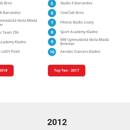
ub Brno
Studio K Barrandov
5
 K Barrandov
OneClub Brno
6
nastická škola Mladá
Fitness Studio Louny
7
av
Sport Academy Kladno
8
c Team Zlín
MW Gymnastická škola Mladá
9
Academy Kladno
Boleslav
b LADY Plzeň
Aerobic Dancers Kladno
10
 2018
Top Ten - 2017
2012