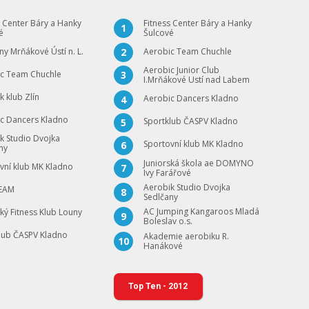
s Center Báry a Hanky
Fitness Center Báry a Hanky
1
é
Šulcové
ny Mrňákové Ústí n. L.
Aerobic Team Chuchle
2
Aerobic Junior Club
c Team Chuchle
3
I.Mrňákové Ustí nad Labem
k klub Zlín
Aerobic Dancers Kladno
4
c Dancers Kladno
Sportklub ČASPV Kladno
5
k Studio Dvojka
Sportovní klub MK Kladno
6
ny
Juniorská škola ae DOMYNO
vní klub MK Kladno
7
Ivy Farářové
Aerobik Studio Dvojka
TEAM
8
Sedlčany
AC Jumping Kangaroos Mladá
ský Fitness Klub Louny
9
Boleslav o.s.
lub ČASPV Kladno
Akademie aerobiku R.
10
Hanákové
Top Ten - 2012