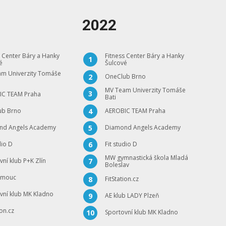
2022
s Center Báry a Hanky
Fitness Center Báry a Hanky
1
é
Šulcové
m Univerzity Tomáše
OneClub Brno
2
MV Team Univerzity Tomáše
3
IC TEAM Praha
Bati
ub Brno
AEROBIC TEAM Praha
4
nd Angels Academy
Diamond Angels Academy
5
dio D
Fit studio D
6
MW gymnastická škola Mladá
vní klub P+K Zlín
7
Boleslav
omouc
FitStation.cz
8
vní klub MK Kladno
AE klub LADY Plzeň
9
ion.cz
Sportovní klub MK Kladno
10