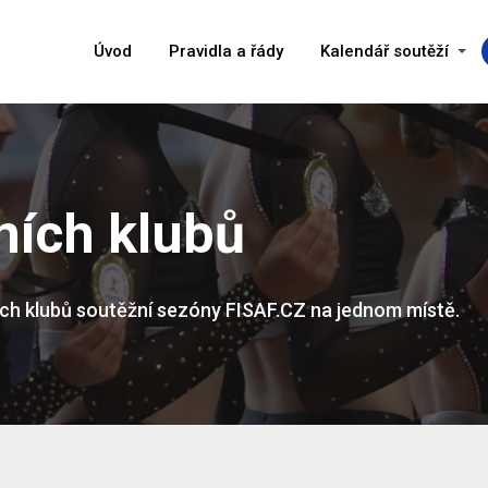
Úvod
Pravidla a řády
Kalendář soutěží
ních klubů
ších klubů soutěžní sezóny FISAF.CZ na jednom místě.