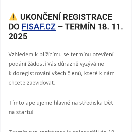
UKONČENÍ REGISTRACE
DO
FISAF.CZ
– TERMÍN 18. 11.
2025
Vzhledem k blížícímu se termínu otevření
podání žádostí Vás důrazně vyzýváme
k doregistrování všech členů, které k nám
chcete zaevidovat.
Tímto apelujeme hlavně na střediska Děti
na startu!
Termín pro registrace je nejpozději do 18.