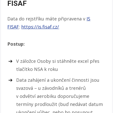
FISAF
Data do rejstříku máte připravena v
IS
FISAF
:
https://is.fisaf.cz/
Postup:
V záložce Osoby si stáhněte excel přes
tlačítko NSA k roku
Data zahájení a ukončení činnosti jsou
svazová – u závodníků a trenérů
v odvětví aerobiku doporučujeme
termíny prodloužit (buď nedávat datum
ukončení vůbec, nebo ho posunout