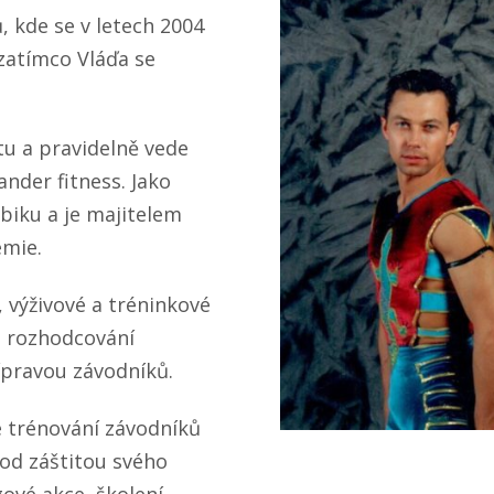
, kde se v letech 2004
 zatímco Vláďa se
tu a pravidelně vede
ander fitness. Jako
obiku a je majitelem
emie.
 výživové a tréninkové
e rozhodcování
ípravou závodníků.
e trénování závodníků
Pod záštitou svého
ové akce, školení