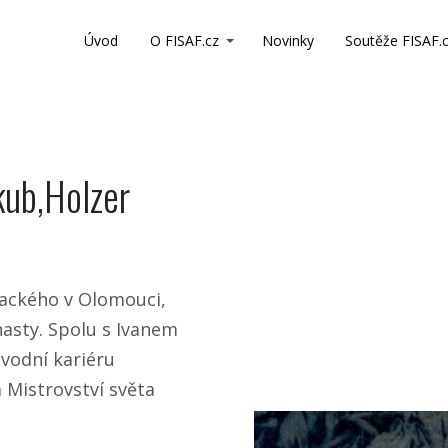
Úvod
O FISAF.cz
Novinky
Soutěže FISAF.
kub,Holzer
lackého v Olomouci,
asty. Spolu s Ivanem
závodní kariéru
a Mistrovství světa