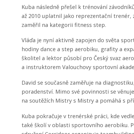
Kuba následně přešel k trénování závodníků
až 2010 uplatnil jako reprezentační trenér,
zaměřil na kategorii fitness step.
Vláďa je nyní aktivně zapojen do světa spor
hodiny dance a step aerobiku, grafity a exp
školitel a lektor působí pro Český svaz aer
a instruktorem Valouchovy sportovní akad
David se současně zaměřuje na diagnostiku,
poradenství. Mimo své povinnosti se věnuj
na soutěžích Mistry s Mistry a pomáhá s př
Kuba pokračuje v trenérské práci, kde vedl
také školí v oblasti sportovního aerobiku. 
sdružení Corridoor organizuje teambuilding