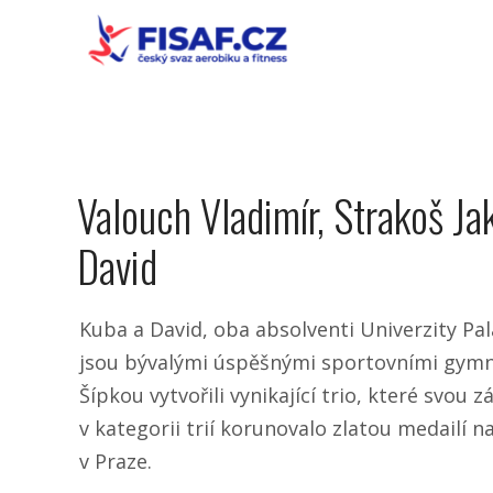
Valouch Vladimír, Strakoš Ja
David
Kuba a David, oba absolventi Univerzity Pa
jsou bývalými úspěšnými sportovními gymn
Šípkou vytvořili vynikající trio, které svou 
v kategorii trií korunovalo zlatou medailí n
v Praze.