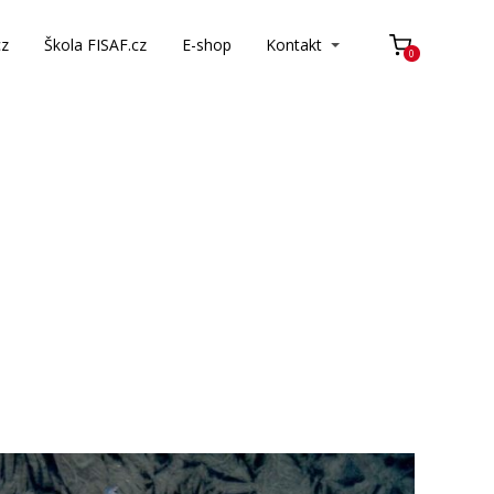
cz
Škola FISAF.cz
E-shop
Kontakt
0