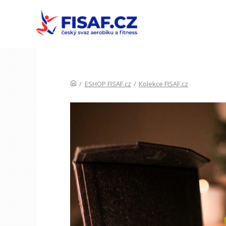
/
ESHOP FISAF.cz
/
Kolekce FISAF.cz