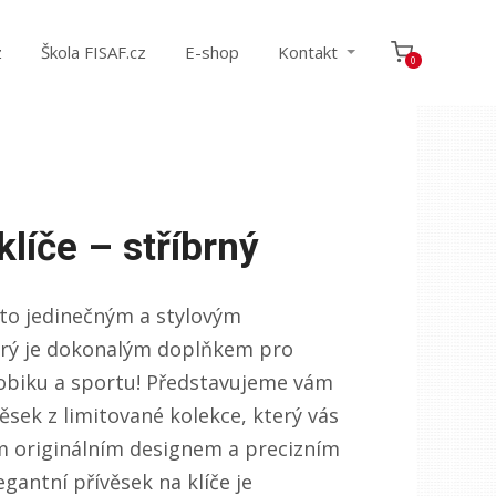
z
Škola FISAF.cz
E-shop
Kontakt
0
klíče – stříbrný
mto jedinečným a stylovým
terý je dokonalým doplňkem pro
obiku a sportu! Představujeme vám
věsek z limitované kolekce, který vás
 originálním designem a precizním
gantní přívěsek na klíče je