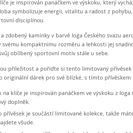
líče je inspirován panáčkem ve výskoku, který vychá
ba symbolizuje energii, vitalitu a radost z pohybu,
tovní disciplínou.
ra a zdobený kamínky v barvě loga Českého svazu ae
ky svému kompaktnímu rozměru a lehkosti jej snadno
vůj oblíbený sportovní motiv stále u sebe.
u příležitost a pořiďte si tento limitovaný přívěsek n
 originální dárek pro své blízké, s tímto přívěskem
ek na klíče je inspirován panáčkem ve výskoku z loga
lový doplněk.
 přívěsek je součástí limitované kolekce, takže máte
najdete všude.