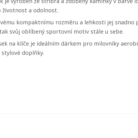
sek je vyroben ze stříbra a zdobený kamínky v barvě 
 životnost a odolnost.
 svému kompaktnímu rozměru a lehkosti jej snadno p
ak svůj oblíbený sportovní motiv stále u sebe.
sek na klíče je ideálním dárkem pro milovníky aerobik
a stylové doplňky.