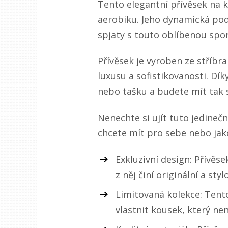
Tento elegantní přívěsek na k
aerobiku. Jeho dynamická podo
spjaty s touto oblíbenou spor
Přívěsek je vyroben ze stříb
luxusu a sofistikovanosti. Dí
nebo tašku a budete mít tak s
Nenechte si ujít tuto jedinečno
chcete mít pro sebe nebo jako
Exkluzivní design: Přívěs
z něj činí originální a sty
Limitovaná kolekce: Tento
vlastnit kousek, který ne