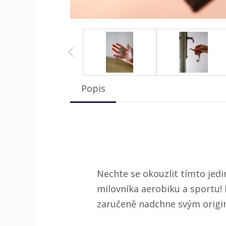
Popis
Nechte se okouzlit tímto jed
milovníka aerobiku a sportu! 
zaručeně nadchne svým origi