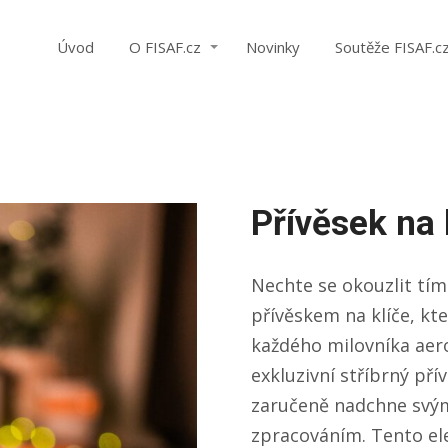
Úvod
O FISAF.cz
Novinky
Soutěže FISAF.c
Přívěsek na 
Nechte se okouzlit tí
přívěskem na klíče, k
každého milovníka aer
exkluzivní stříbrný pří
zaručeně nadchne svým
zpracováním. Tento ele