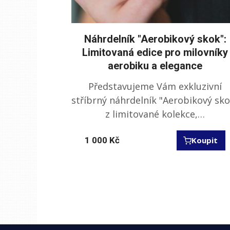
Náhrdelník "Aerobikový skok":
Limitovaná edice pro milovníky
aerobiku a elegance
Představujeme Vám exkluzivní
stříbrný náhrdelník "Aerobikový sko
z limitované kolekce,…
1 000
Kč
Koupit