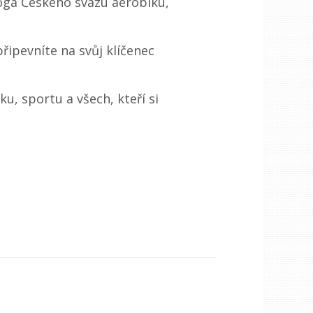
loga Českého svazu aerobiku,
řipevníte na svůj klíčenec
u, sportu a všech, kteří si