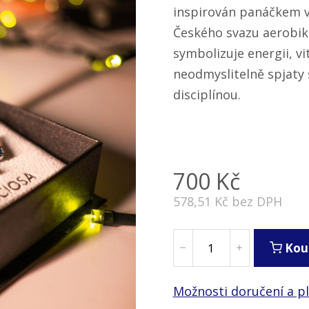
inspirován panáčkem ve
Českého svazu aerobik
symbolizuje energii, vi
neodmyslitelně spjaty
disciplínou.
700
Kč
578,51
Kč bez DPH
Kou
Možnosti doručení a p