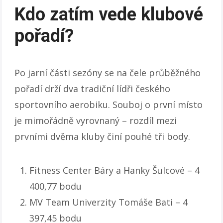
Kdo zatím vede klubové
pořadí?
Po jarní části sezóny se na čele průběžného
pořadí drží dva tradiční lídři českého
sportovního aerobiku. Souboj o první místo
je mimořádně vyrovnaný – rozdíl mezi
prvními dvěma kluby činí pouhé tři body.
Fitness Center Báry a Hanky Šulcové – 4
400,77 bodu
MV Team Univerzity Tomáše Bati – 4
397,45 bodu