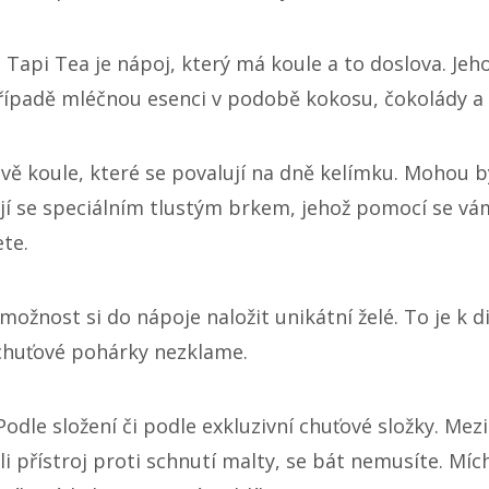
. Tapi Tea je nápoj, který má koule a to doslova. Jeh
případě mléčnou esenci v podobě kokosu, čokolády a
vě koule, které se povalují na dně kelímku. Mohou bý
rkají se speciálním tlustým brkem, jehož pomocí se 
te.
ožnost si do nápoje naložit unikátní želé. To je k d
 chuťové pohárky nezklame.
odle složení či podle exkluzivní chuťové složky. Mez
li přístroj proti schnutí malty, se bát nemusíte. Mí