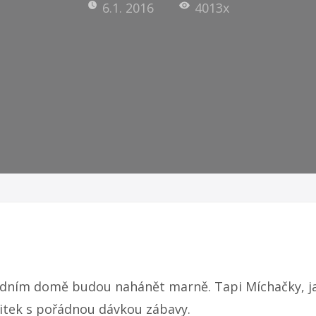
6.1. 2016
4013x
odním domě budou nahánět marně. Tapi Míchačky, ja
žitek s pořádnou dávkou zábavy.