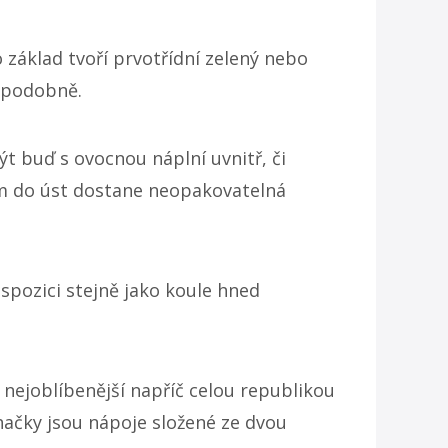
o základ tvoří prvotřídní zelený nebo
 podobně.
t buď s ovocnou náplní uvnitř, či
vám do úst dostane neopakovatelná
ispozici stejně jako koule hned
i nejoblíbenější napříč celou republikou
chačky jsou nápoje složené ze dvou