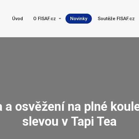
Úvod
O FISAF.cz
Novinky
Soutěže FISAF.cz
 a osvěžení na plné koul
slevou v Tapi Tea