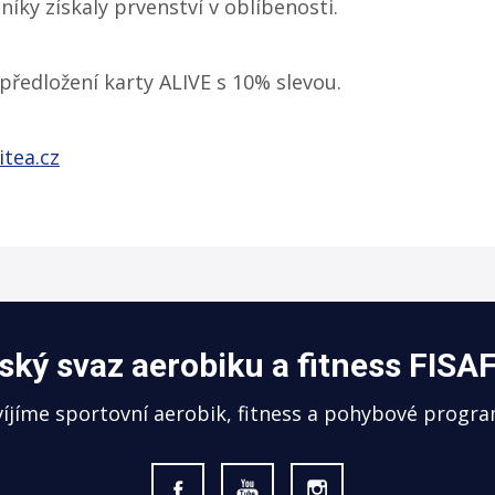
zníky získaly prvenství v oblíbenosti.
předložení karty ALIVE s 10% slevou.
tea.cz
ský svaz aerobiku a fitness FISAF
ozvíjíme sportovní aerobik, fitness a pohybové progra