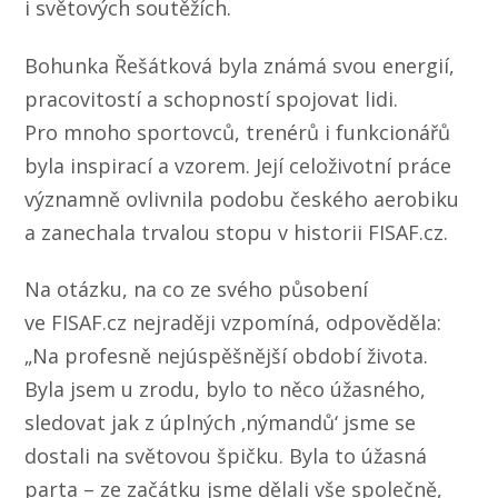
i světových soutěžích.
Bohunka Řešátková byla známá svou energií,
pracovitostí a schopností spojovat lidi.
Pro mnoho sportovců, trenérů i funkcionářů
byla inspirací a vzorem. Její celoživotní práce
významně ovlivnila podobu českého aerobiku
a zanechala trvalou stopu v historii FISAF.cz.
Na otázku, na co ze svého působení
ve FISAF.cz nejraději vzpomíná, odpověděla:
„Na profesně nejúspěšnější období života.
Byla jsem u zrodu, bylo to něco úžasného,
sledovat jak z úplných ‚nýmandů‘ jsme se
dostali na světovou špičku. Byla to úžasná
parta – ze začátku jsme dělali vše společně,